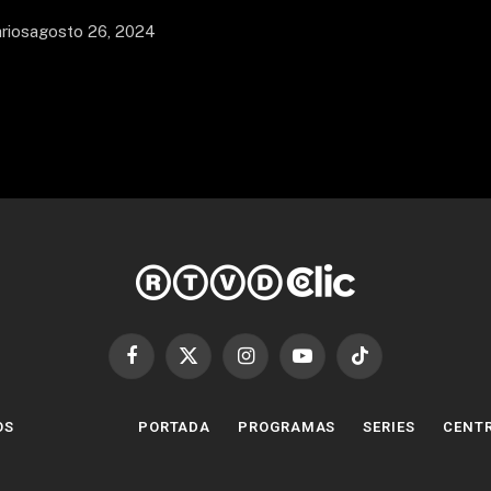
tariosagosto 26, 2024
Facebook
X
Instagram
YouTube
TikTok
(Twitter)
OS
PORTADA
PROGRAMAS
SERIES
CENTR