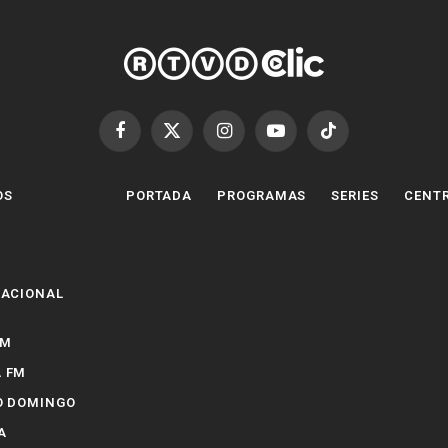
Facebook
X
Instagram
YouTube
TikTok
(Twitter)
OS
PORTADA
PROGRAMAS
SERIES
CENTR
NACIONAL
FM
 FM
O DOMINGO
A